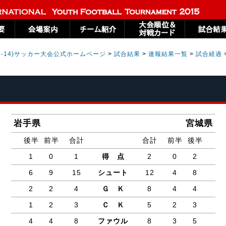
U-14)サッカー大会公式ホームページ
>
試合結果
>
速報結果一覧
>
試合経過
岩手県
宮城県
後半
前半
合計
合計
前半
後半
1
0
1
得 点
2
0
2
6
9
15
シュート
12
4
8
2
2
4
Ｇ Ｋ
8
4
4
1
2
3
Ｃ Ｋ
5
2
3
4
4
8
ファウル
8
3
5