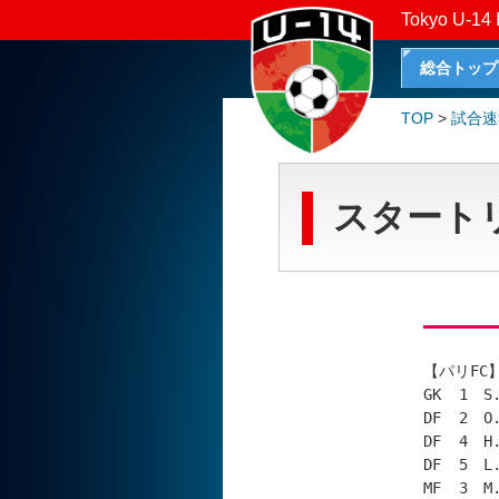
Tokyo U-14 
総合トップ
TOP
>
試合速
スタート
【パリFC】
GK  1　S
DF  2　O
DF  4　H
DF  5　L
MF  3　M