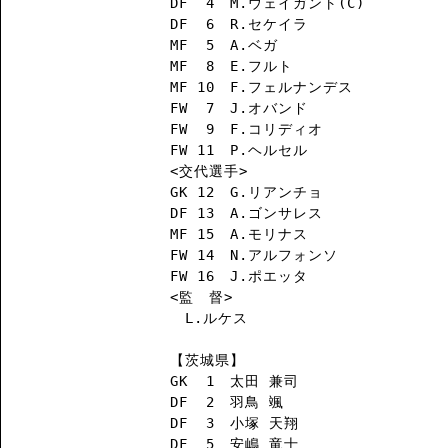
DF  4　M.ウェイガント(C)

DF  6　R.セケイラ

MF  5　A.ベガ

MF  8　E.フルト

MF 10　F.フェルナンデス

FW  7　J.オバンド

FW  9　F.コリディオ

FW 11　P.ヘルセル

<交代選手>

GK 12　G.リアンチョ

DF 13　A.ゴンサレス

MF 15　A.モリナス

FW 14　N.アルフォンソ

FW 16　J.ポエッタ

<監　督>

　L.ルケス

【茨城県】

GK  1　太田 兼司

DF  2　羽鳥 颯

DF  3　小塚 天翔

DF  5　安嶋 竜士
