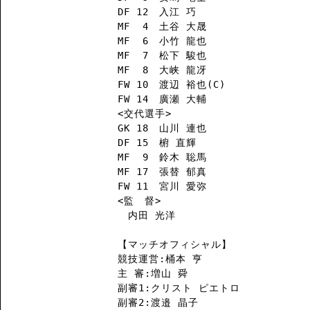
DF 12　入江 巧

MF  4　土谷 大晟

MF  6　小竹 龍也

MF  7　松下 駿也

MF  8　大峡 龍冴

FW 10　渡辺 裕也(C)

FW 14　廣瀬 大輔

<交代選手>

GK 18　山川 連也

DF 15　椨 直輝

MF  9　鈴木 聡馬

MF 17　張替 郁真

FW 11　宮川 愛弥

<監　督>

　内田 光洋

【マッチオフィシャル】

競技運営:桶本 亨

主 審:増山 舜

副審1:クリスト ピエトロ

副審2:渡邉 晶子
