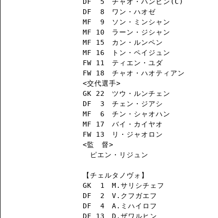
DF  5　チャオ・ハンビン(C)

DF  8　ワン・ハオゼ

MF  9　ソン・ミンシャン

MF 10　ラーン・ジシャン

MF 15　カン・ルンペン

MF 16　トン・ペイジュン

FW 11　ティエン・ユダ

FW 18　チャオ・ハオティアン

<交代選手>

GK 22　ツウ・ルンチェン

DF  3　チェン・ジアシ

MF  6　チン・シャオハン

MF 17　バイ・カイヤオ

FW 13　リ・ジャオロン

<監　督>

　ピエン・リジュン

【チェルタノヴォ】

GK  1　M.サリシチェフ

DF  2　V.クフガエフ

DF  4　A.ミハイロフ

DF 13　D.ザワルヒン
