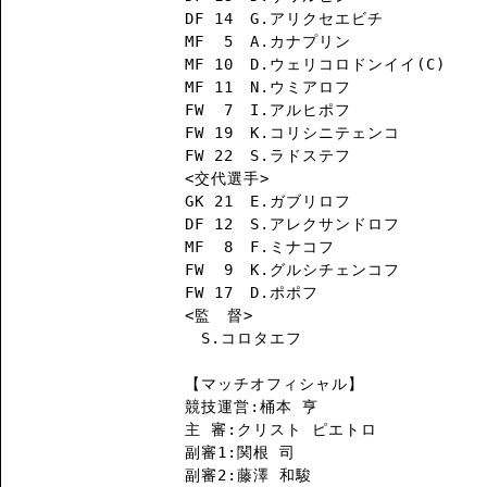
DF 14　G.アリクセエビチ

MF  5　A.カナプリン

MF 10　D.ウェリコロドンイイ(C)

MF 11　N.ウミアロフ

FW  7　I.アルヒポフ

FW 19　K.コリシニテェンコ

FW 22　S.ラドステフ

<交代選手>

GK 21　E.ガブリロフ

DF 12　S.アレクサンドロフ

MF  8　F.ミナコフ

FW  9　K.グルシチェンコフ

FW 17　D.ポポフ

<監　督>

　S.コロタエフ

【マッチオフィシャル】

競技運営:桶本 亨

主 審:クリスト ピエトロ

副審1:関根 司

副審2:藤澤 和駿
