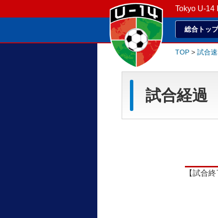
Tokyo U-14 
総合トッ
TOP
>
試合速
試合経過
【試合終