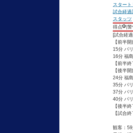
スタート
試合経過
スタッツ
得点
|
[試合経過
【前半開
15分 
16分 福
【前半終
【後半開
24分 福
35分 
37分 
40分 パ
【後半終
【試合終
観客：5