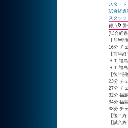
スタート
試合経過
スタッツ
得点
|
[試合経過
【前半開
16分 
【前半終
ＨＴ 福島
ＨＴ 福島
【後半開
23分 チ
27分 
32分 福
34分 
38分 
【後半終
【試合終