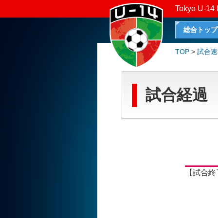
Tokyo U-14 
総合トップ
TOP
>
試合速
試合経過
【試合終